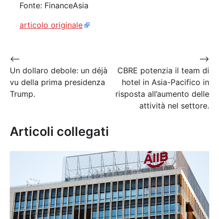
Fonte: FinanceAsia
articolo originale
Navigazione
⟵
⟶
Un dollaro debole: un déjà
CBRE potenzia il team di
articoli
vu della prima presidenza
hotel in Asia-Pacifico in
Trump.
risposta all’aumento delle
attività nel settore.
Articoli collegati