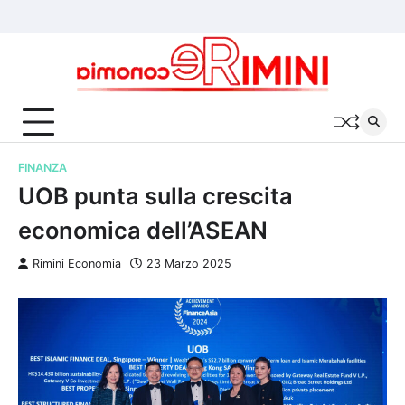
Skip
Chi
Cookie
Privacy
to
siamo
Policy
Policy
content
FINANZA
UOB punta sulla crescita
economica dell’ASEAN
Rimini Economia
23 Marzo 2025