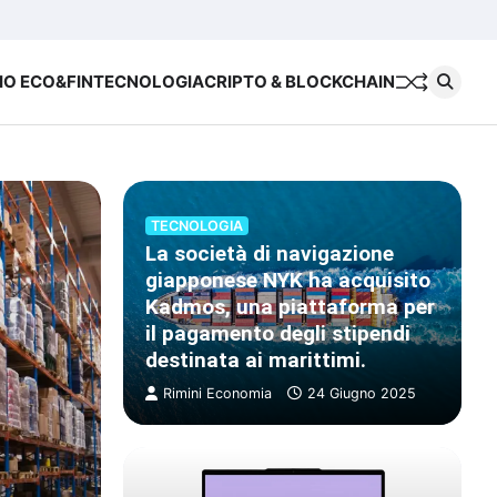
Chi
Cookie
Priva
siamo
Policy
Polic
IO ECO&FIN
TECNOLOGIA
CRIPTO & BLOCKCHAIN
TECNOLOGIA
La società di navigazione
giapponese NYK ha acquisito
Kadmos, una piattaforma per
il pagamento degli stipendi
destinata ai marittimi.
Rimini Economia
24 Giugno 2025