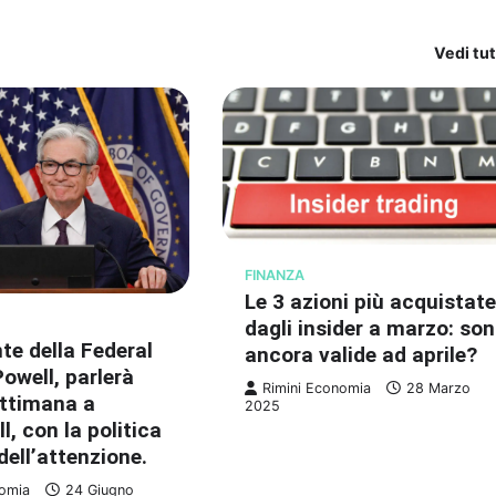
Vedi tu
FINANZA
Le 3 azioni più acquistat
dagli insider a marzo: so
nte della Federal
ancora valide ad aprile?
owell, parlerà
Rimini Economia
28 Marzo
ttimana a
2025
ll, con la politica
dell’attenzione.
nomia
24 Giugno