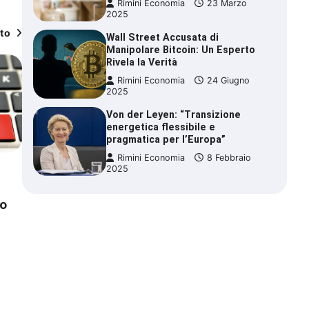
Rimini Economia
23 Marzo
2025
tto
Wall Street Accusata di
Manipolare Bitcoin: Un Esperto
Rivela la Verità
Rimini Economia
24 Giugno
2025
Von der Leyen: “Transizione
energetica flessibile e
pragmatica per l’Europa”
Rimini Economia
8 Febbraio
2025
e
no