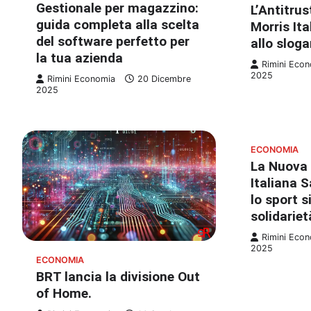
Gestionale per magazzino:
L’Antitrus
guida completa alla scelta
Morris Ita
del software perfetto per
allo slog
la tua azienda
Rimini Eco
2025
Rimini Economia
20 Dicembre
2025
ECONOMIA
La Nuova 
Italiana S
lo sport s
solidariet
Rimini Eco
2025
ECONOMIA
BRT lancia la divisione Out
of Home.