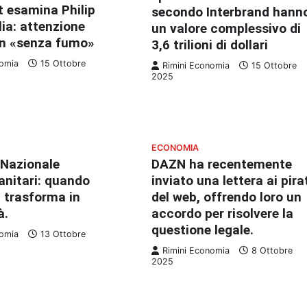
t esamina Philip
secondo Interbrand hann
lia: attenzione
un valore complessivo di
an «senza fumo»
3,6 trilioni di dollari
nomia
15 Ottobre
Rimini Economia
15 Ottobre
2025
ECONOMIA
Nazionale
DAZN ha recentemente
anitari: quando
inviato una lettera ai pira
i trasforma in
del web, offrendo loro un
à.
accordo per risolvere la
questione legale.
nomia
13 Ottobre
Rimini Economia
8 Ottobre
2025