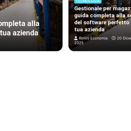
TECNOLOGIA
Gestionale per magaz
guida completa alla s
ECONOMIA
del software perfetto 
ompleta alla
L’Antitrust esamina
tua azienda
 tua azienda
allo slogan «senz
Rimini Economia
20 Dic
Rimini Economia
2025
15 Ottobre