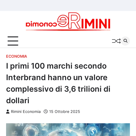
Skip
Chi
Cookie
Privacy
to
siamo
Policy
Policy
content
ECONOMIA
I primi 100 marchi secondo
Interbrand hanno un valore
complessivo di 3,6 trilioni di
dollari
Rimini Economia
15 Ottobre 2025