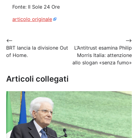
Fonte: Il Sole 24 Ore
articolo originale
Navigazione
⟵
⟶
BRT lancia la divisione Out
L’Antitrust esamina Philip
articoli
of Home.
Morris Italia: attenzione
allo slogan «senza fumo»
Articoli collegati