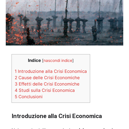
Indice
[
nascondi indice
]
1
Introduzione alla Crisi Economica
2
Cause delle Crisi Economiche
3
Effetti delle Crisi Economiche
4
Studi sulla Crisi Economica
5
Conclusioni
Introduzione alla Crisi Economica