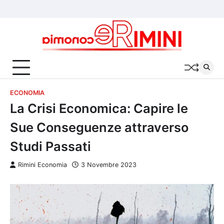
Skip
Chi
Cookie
Privacy
to
siamo
Policy
Policy
content
ECONOMIA
La Crisi Economica: Capire le
Sue Conseguenze attraverso
Studi Passati
Rimini Economia
3 Novembre 2023