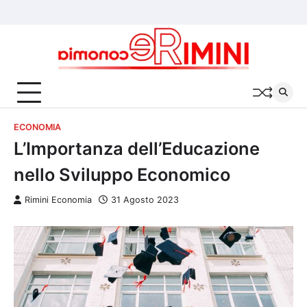
Skip
Chi
Cookie
Privacy
to
siamo
Policy
Policy
content
ECONOMIA
L’Importanza dell’Educazione
nello Sviluppo Economico
Rimini Economia
31 Agosto 2023