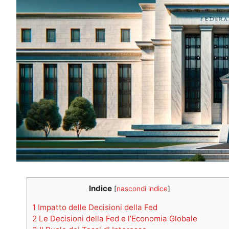
Indice
[
nascondi indice
]
1
Impatto delle Decisioni della Fed
2
Le Decisioni della Fed e l’Economia Globale