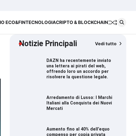
Chi
Cookie
Priva
siamo
Policy
Polic
IO ECO&FIN
TECNOLOGIA
CRIPTO & BLOCKCHAIN
Notizie Principali
Vedi tutto
DAZN ha recentemente inviato
una lettera ai pirati del web,
offrendo loro un accordo per
risolvere la questione legale.
Arredamento di Lusso: I Marchi
Italiani alla Conquista dei Nuovi
Mercati
Aumento fino al 40% dell’equo
compenso per copia privata