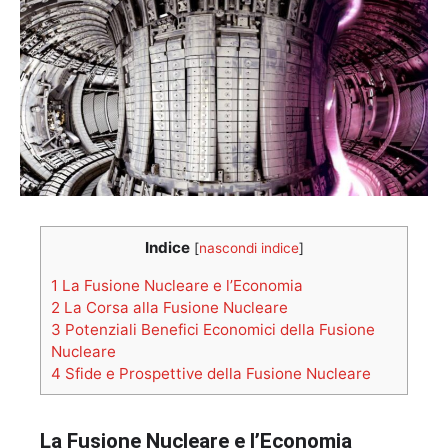
Indice
[
nascondi indice
]
1
La Fusione Nucleare e l’Economia
2
La Corsa alla Fusione Nucleare
3
Potenziali Benefici Economici della Fusione
Nucleare
4
Sfide e Prospettive della Fusione Nucleare
La Fusione Nucleare e l’Economia