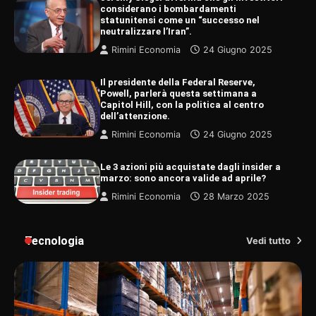
considerano i bombardamenti
statunitensi come un “successo nel
neutralizzare l’Iran”.
Rimini Economia
24 Giugno 2025
Il presidente della Federal Reserve,
Powell, parlerà questa settimana a
Capitol Hill, con la politica al centro
dell’attenzione.
Rimini Economia
24 Giugno 2025
Le 3 azioni più acquistate dagli insider a
marzo: sono ancora valide ad aprile?
Rimini Economia
28 Marzo 2025
Tecnologia
Vedi tutto