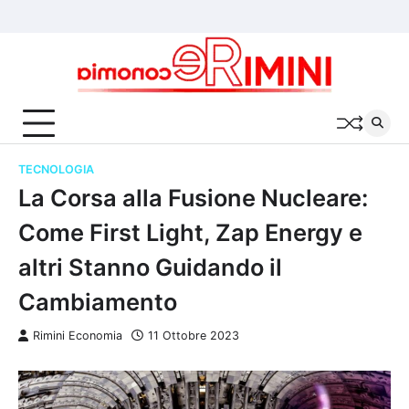
Skip
Chi
Cookie
Privacy
to
siamo
Policy
Policy
content
TECNOLOGIA
La Corsa alla Fusione Nucleare:
Come First Light, Zap Energy e
altri Stanno Guidando il
Cambiamento
Rimini Economia
11 Ottobre 2023