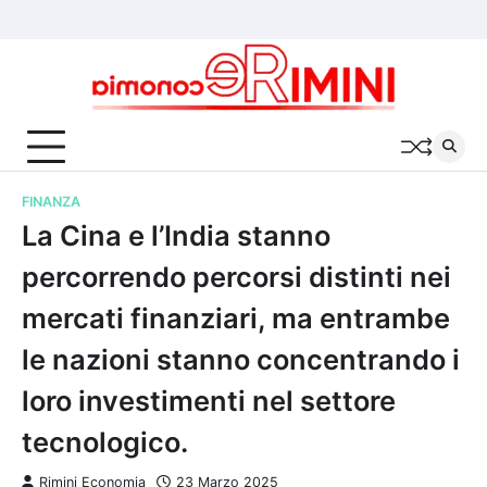
Skip
Chi
Cookie
Privacy
to
siamo
Policy
Policy
content
FINANZA
La Cina e l’India stanno
percorrendo percorsi distinti nei
mercati finanziari, ma entrambe
le nazioni stanno concentrando i
loro investimenti nel settore
tecnologico.
Rimini Economia
23 Marzo 2025