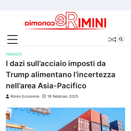
Skip
Chi
Cookie
Privacy
to
siamo
Policy
Policy
content
FINANZA
I dazi sull’acciaio imposti da
Trump alimentano l’incertezza
nell’area Asia-Pacifico
Rimini Economia
18 Febbraio 2025