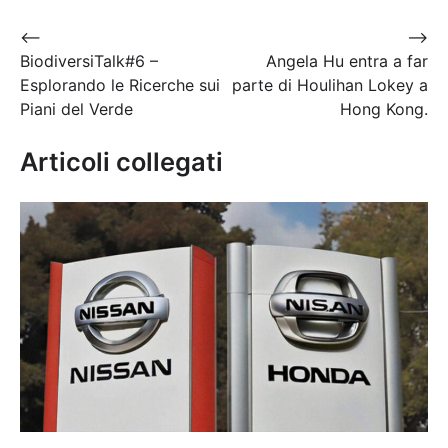
Navigazione
⟵
⟶
BiodiversiTalk#6 –
Angela Hu entra a far
articoli
Esplorando le Ricerche sui
parte di Houlihan Lokey a
Piani del Verde
Hong Kong.
Articoli collegati