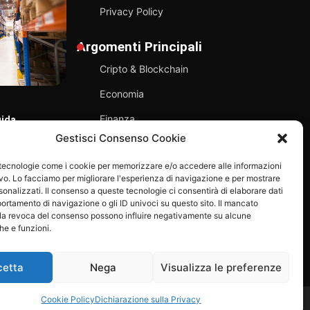
Privacy Policy
Argomenti Principali
Cripto & Blockchain
Economia
Finanza
uida
TECNOLOGIA
T
tware
Gestisci Consenso Cookie
La società di navigazione giapponese
G
Sostenibilità
NYK ha acquisito Kadmos, una
d
bre 2025
 tecnologie come i cookie per memorizzare e/o accedere alle informazioni
piattaforma per il pagamento degli
Tecnologia
ivo. Lo facciamo per migliorare l'esperienza di navigazione e per mostrare
stipendi destinata ai marittimi.
onalizzati. Il consenso a queste tecnologie ci consentirà di elaborare dati
Rimini Economia
24 Giugno 2025
portamento di navigazione o gli ID univoci su questo sito. Il mancato
la revoca del consenso possono influire negativamente su alcune
che e funzioni.
cetta
Nega
Visualizza le preferenze
Cookie Policy
Dichiarazione sulla Privacy
 riservati