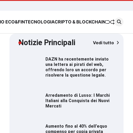
Chi
Cookie
Priva
siamo
Policy
Polic
IO ECO&FIN
TECNOLOGIA
CRIPTO & BLOCKCHAIN
Notizie Principali
Vedi tutto
DAZN ha recentemente inviato
una lettera ai pirati del web,
offrendo loro un accordo per
risolvere la questione legale.
Arredamento di Lusso: I Marchi
Italiani alla Conquista dei Nuovi
Mercati
Aumento fino al 40% dell’equo
compenso per copia privata