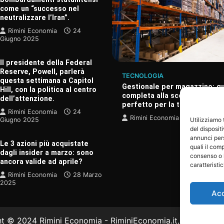
come un “successo nel
neutralizzare l’Iran”.
Rimini Economia
24
Giugno 2025
Il presidente della Federal
Reserve, Powell, parlerà
TECNOLOGIA
questa settimana a Capitol
Gestionale per magazzino: g
Hill, con la politica al centro
completa alla scelta del sof
dell’attenzione.
perfetto per la tua azienda
A
Rimini Economia
24
pena scoperto un nuovo
Rimini Economia
20 Dicem
Giugno 2025
Utilizziamo
guigno, considerato il più
del disposit
ndo.
annunci pers
Le 3 azioni più acquistate
quali il com
onomia
24 Giugno 2025
dagli insider a marzo: sono
consenso o 
ancora valide ad aprile?
caratteristi
Rimini Economia
28 Marzo
2025
Ac
 © 2024 Rimini Economia - RiminiEconomia.it, tutti i diritti