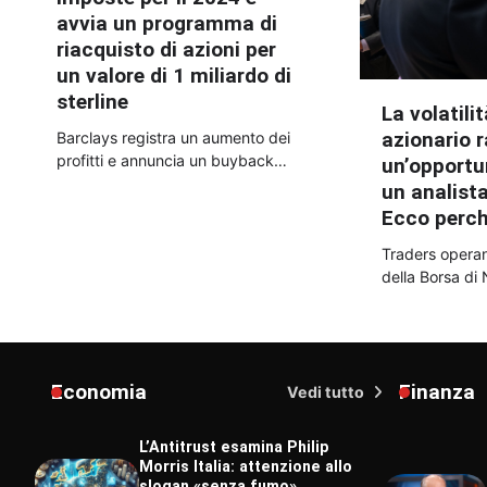
avvia un programma di
riacquisto di azioni per
un valore di 1 miliardo di
sterline
La volatili
azionario 
Barclays registra un aumento dei
profitti e annuncia un buyback…
un’opportu
un analista
Ecco perch
Traders opera
della Borsa d
Economia
Finanza
Vedi tutto
L’Antitrust esamina Philip
Morris Italia: attenzione allo
slogan «senza fumo»