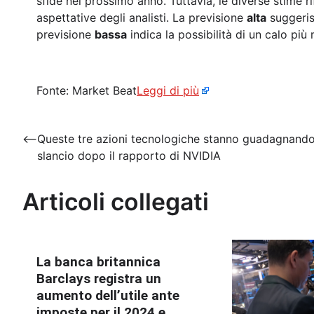
sfide nel prossimo anno. Tuttavia, le diverse stime ri
aspettative degli analisti. La previsione
alta
suggerisc
previsione
bassa
indica la possibilità di un calo più
Fonte: Market Beat
Leggi di più
Navigazione
⟵
Queste tre azioni tecnologiche stanno guadagnand
slancio dopo il rapporto di NVIDIA
articoli
Articoli collegati
La banca britannica
Barclays registra un
aumento dell’utile ante
imposte per il 2024 e