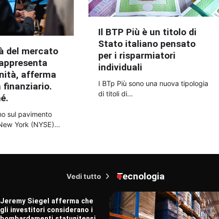
Il BTP Più è un titolo di
Stato italiano pensato
tà del mercato
per i risparmiatori
rappresenta
individuali
nità, afferma
I BTp Più sono una nuova tipologia
 finanziario.
di titoli di…
é.
no sul pavimento
i New York (NYSE)…
Tecnologia
Vedi tutto
Jeremy Siegel afferma che
gli investitori considerano i
bombardamenti statunitensi