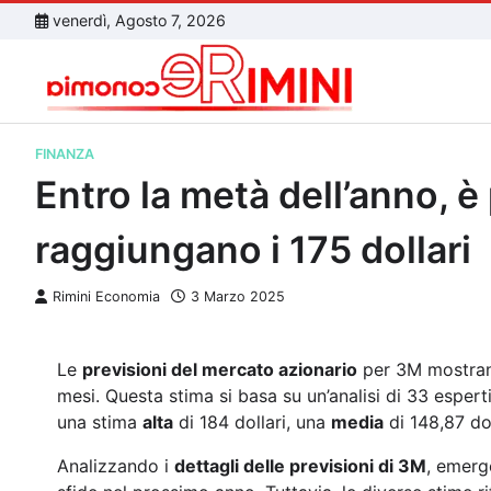
Skip
venerdì, Agosto 7, 2026
to
content
FINANZA
Entro la metà dell’anno, è
raggiungano i 175 dollari
Rimini Economia
3 Marzo 2025
Le
previsioni del mercato azionario
per 3M mostran
mesi. Questa stima si basa su un’analisi di 33 espert
una stima
alta
di 184 dollari, una
media
di 148,87 do
Analizzando i
dettagli delle previsioni di 3M
, emerg