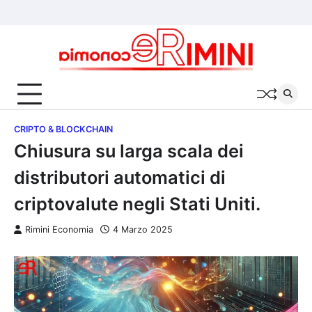
Skip
Chi
Cookie
Privacy
to
siamo
Policy
Policy
content
CRIPTO & BLOCKCHAIN
Chiusura su larga scala dei
distributori automatici di
criptovalute negli Stati Uniti.
Rimini Economia
4 Marzo 2025