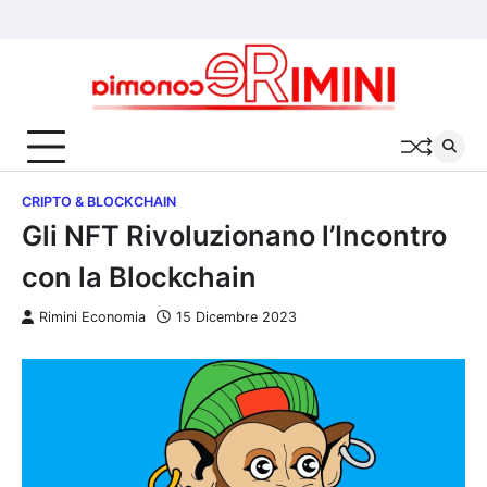
Skip
Chi
Cookie
Privacy
to
siamo
Policy
Policy
content
CRIPTO & BLOCKCHAIN
Gli NFT Rivoluzionano l’Incontro
con la Blockchain
Rimini Economia
15 Dicembre 2023