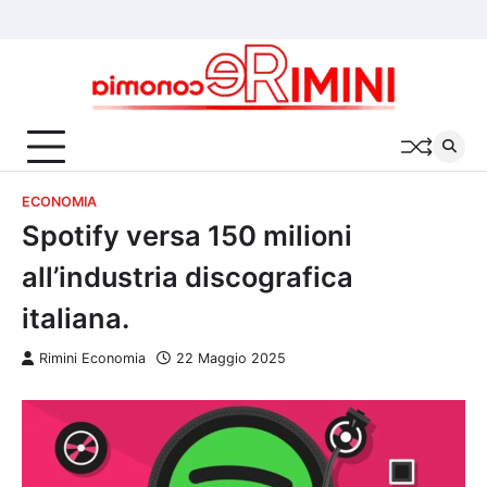
Skip
Chi
Cookie
Privacy
to
siamo
Policy
Policy
content
ECONOMIA
Spotify versa 150 milioni
all’industria discografica
italiana.
Rimini Economia
22 Maggio 2025