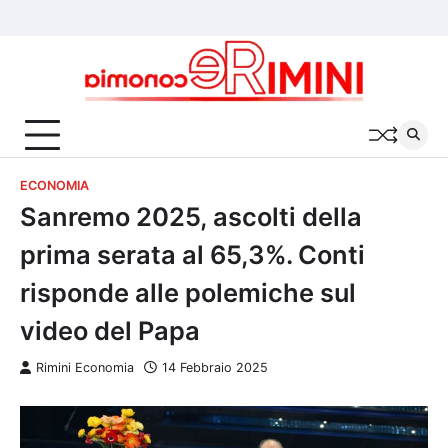
Skip
Chi
Cookie
Privacy
to
siamo
Policy
Policy
content
ECONOMIA
Sanremo 2025, ascolti della
prima serata al 65,3%. Conti
risponde alle polemiche sul
video del Papa
Rimini Economia
14 Febbraio 2025