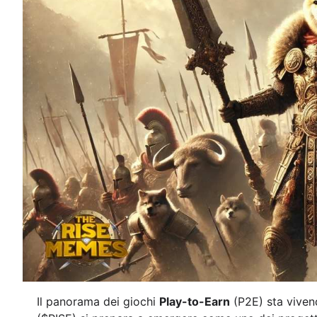
Il panorama dei giochi
Play-to-Earn
(P2E) sta viven