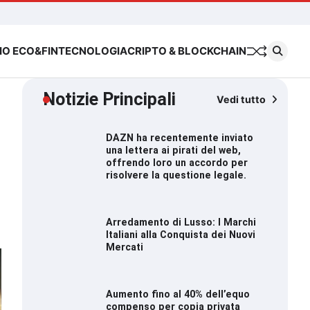
Chi
Cookie
Priva
siamo
Policy
Polic
IO ECO&FIN
TECNOLOGIA
CRIPTO & BLOCKCHAIN
Notizie Principali
Vedi tutto
DAZN ha recentemente inviato
una lettera ai pirati del web,
offrendo loro un accordo per
risolvere la questione legale.
Arredamento di Lusso: I Marchi
Italiani alla Conquista dei Nuovi
Mercati
Aumento fino al 40% dell’equo
compenso per copia privata