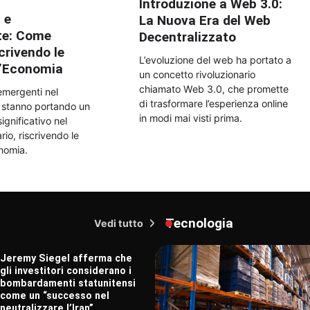
Introduzione a Web 3.0:
 e
La Nuova Era del Web
te: Come
Decentralizzato
crivendo le
L’evoluzione del web ha portato a
l’Economia
un concetto rivoluzionario
chiamato Web 3.0, che promette
emergenti nel
di trasformare l’esperienza online
h stanno portando un
in modi mai visti prima.
gnificativo nel
io, riscrivendo le
onomia.
Tecnologia
Vedi tutto
Jeremy Siegel afferma che
gli investitori considerano i
bombardamenti statunitensi
come un “successo nel
neutralizzare l’Iran”.