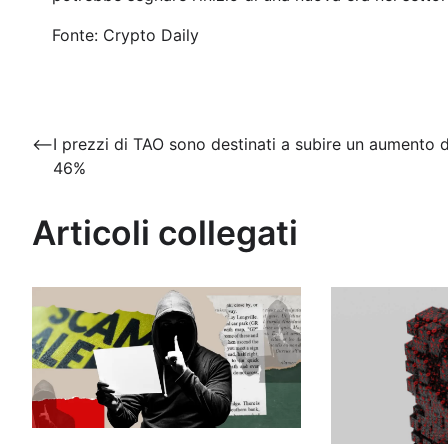
Fonte: Crypto Daily
Navigazione
⟵
I prezzi di TAO sono destinati a subire un aumento d
46%
articoli
Articoli collegati