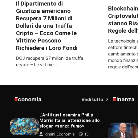
Il Dipartimento di
Blockchain
Giustizia americano
Criptovalu
Recupera 7 Milioni di
stanno Ris
Dollari da una Truffa
Regole del
Cripto – Ecco Come le
Vittime Possono
Le tecnologie 
Richiedere i Loro Fondi
settore fintec
cambiamento si
DOJ recupera $7 milioni da truffa
mondo finanziar
crypto – Le vittime…
regole dell’ec
Economia
Finanza
Vedi tutto
L’Antitrust esamina Philip
Morris Italia: attenzione allo
slogan «senza fumo»
Rimini Economia
15