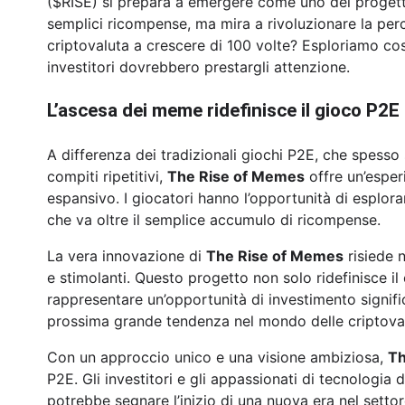
($RISE) si prepara a emergere come uno dei progetti
semplici ricompense, ma mira a rivoluzionare la per
criptovaluta a crescere di 100 volte? Esploriamo co
investitori dovrebbero prestargli attenzione.
L’ascesa dei meme ridefinisce il gioco P2E
A differenza dei tradizionali giochi P2E, che spess
compiti ripetitivi,
The Rise of Memes
offre un’esper
espansivo. I giocatori hanno l’opportunità di esplor
che va oltre il semplice accumulo di ricompense.
La vera innovazione di
The Rise of Memes
risiede n
e stimolanti. Questo progetto non solo ridefinisce 
rappresentare un’opportunità di investimento signifi
prossima grande tendenza nel mondo delle criptova
Con un approccio unico e una visione ambiziosa,
Th
P2E. Gli investitori e gli appassionati di tecnologi
potrebbe segnare l’inizio di una nuova era nel settor