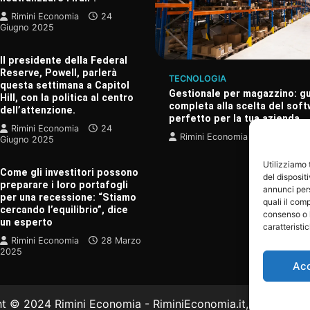
Rimini Economia
24
Giugno 2025
Il presidente della Federal
Reserve, Powell, parlerà
TECNOLOGIA
questa settimana a Capitol
Gestionale per magazzino: g
Hill, con la politica al centro
completa alla scelta del sof
dell’attenzione.
perfetto per la tua azienda
A
Rimini Economia
24
pena scoperto un nuovo
Rimini Economia
20 Dicem
Giugno 2025
guigno, considerato il più
ndo.
Utilizziamo
Come gli investitori possono
del disposit
onomia
24 Giugno 2025
preparare i loro portafogli
annunci pers
per una recessione: “Stiamo
quali il com
cercando l’equilibrio”, dice
consenso o 
un esperto
caratteristi
Rimini Economia
28 Marzo
2025
Ac
 © 2024 Rimini Economia - RiminiEconomia.it, tutti i diritti