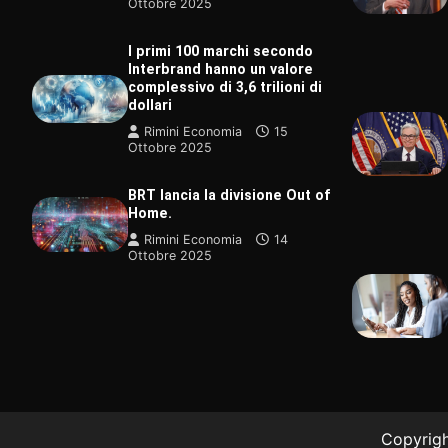
Ottobre 2025
I primi 100 marchi secondo
Interbrand hanno un valore
complessivo di 3,6 trilioni di
dollari
Rimini Economia
15
Ottobre 2025
TECNOLOGI
BRT lancia la divisione Out of
È stato ap
Home.
gruppo san
raro al mo
Rimini Economia
14
Ottobre 2025
Rimini Ec
Copyright