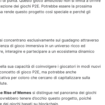
 di punta. Questo gioco ambizioso non si limita a offrire
cezione dei giochi P2E. Potrebbe essere la prossima
sa rende questo progetto così speciale e perché gli
o si concentrano esclusivamente sul guadagno attraverso
ienza di gioco immersiva in un universo ricco ed
are, interagire e partecipare a un ecosistema dinamico
ella sua capacità di coinvolgere i giocatori in modi nuovi
il concetto di gioco P2E, ma potrebbe anche
cativa per coloro che cercano di capitalizzare sulla
lute.
e Rise of Memes
si distingue nel panorama dei giochi
a dovrebbero tenere d’occhio questo progetto, poiché
e dei giochi basati su blockchain.