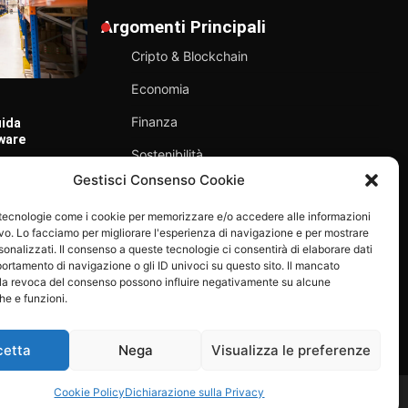
Argomenti Principali
Cripto & Blockchain
Economia
Finanza
uida
TECNOLOGIA
T
tware
La società di navigazione giapponese
G
Sostenibilità
NYK ha acquisito Kadmos, una
d
Gestisci Consenso Cookie
bre 2025
piattaforma per il pagamento degli
Tecnologia
stipendi destinata ai marittimi.
 tecnologie come i cookie per memorizzare e/o accedere alle informazioni
Rimini Economia
24 Giugno 2025
ivo. Lo facciamo per migliorare l'esperienza di navigazione e per mostrare
onalizzati. Il consenso a queste tecnologie ci consentirà di elaborare dati
portamento di navigazione o gli ID univoci su questo sito. Il mancato
la revoca del consenso possono influire negativamente su alcune
che e funzioni.
cetta
Nega
Visualizza le preferenze
Cookie Policy
Dichiarazione sulla Privacy
 riservati