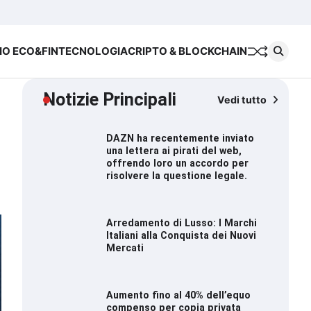
Chi
Cookie
Priva
siamo
Policy
Polic
IO ECO&FIN
TECNOLOGIA
CRIPTO & BLOCKCHAIN
Notizie Principali
Vedi tutto
DAZN ha recentemente inviato
una lettera ai pirati del web,
offrendo loro un accordo per
risolvere la questione legale.
Arredamento di Lusso: I Marchi
Italiani alla Conquista dei Nuovi
Mercati
Aumento fino al 40% dell’equo
compenso per copia privata