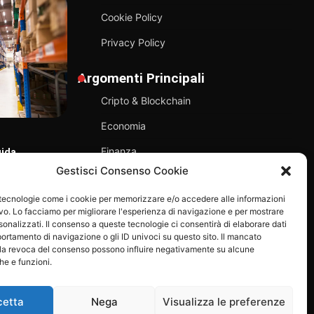
Cookie Policy
Privacy Policy
Argomenti Principali
Cripto & Blockchain
Economia
Finanza
uida
TECNOLOGIA
T
tware
Gestisci Consenso Cookie
La società di navigazione giapponese
G
Sostenibilità
NYK ha acquisito Kadmos, una
d
bre 2025
 tecnologie come i cookie per memorizzare e/o accedere alle informazioni
piattaforma per il pagamento degli
Tecnologia
ivo. Lo facciamo per migliorare l'esperienza di navigazione e per mostrare
stipendi destinata ai marittimi.
onalizzati. Il consenso a queste tecnologie ci consentirà di elaborare dati
Rimini Economia
24 Giugno 2025
portamento di navigazione o gli ID univoci su questo sito. Il mancato
la revoca del consenso possono influire negativamente su alcune
che e funzioni.
cetta
Nega
Visualizza le preferenze