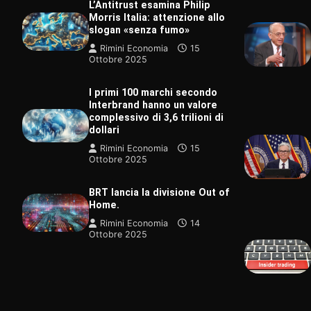
L’Antitrust esamina Philip
Morris Italia: attenzione allo
slogan «senza fumo»
Rimini Economia
15
Ottobre 2025
I primi 100 marchi secondo
Interbrand hanno un valore
complessivo di 3,6 trilioni di
dollari
Rimini Economia
15
Ottobre 2025
TECNOLOGI
BRT lancia la divisione Out of
È stato ap
Home.
gruppo san
raro al mo
Rimini Economia
14
Ottobre 2025
Rimini Ec