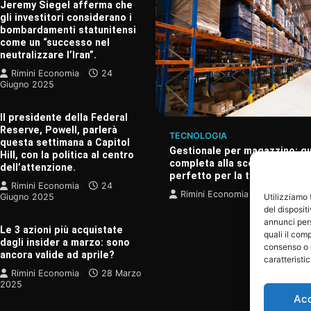
Jeremy Siegel afferma che
gli investitori considerano i
bombardamenti statunitensi
come un “successo nel
neutralizzare l’Iran”.
Rimini Economia
24
Giugno 2025
Il presidente della Federal
Reserve, Powell, parlerà
TECNOLOGIA
questa settimana a Capitol
Gestionale per magazzino: g
Hill, con la politica al centro
completa alla scelta del sof
dell’attenzione.
perfetto per la tua azienda
A
Rimini Economia
24
pena scoperto un nuovo
Rimini Economia
20 Dicem
Giugno 2025
Utilizziamo
guigno, considerato il più
del disposit
ndo.
annunci pers
Le 3 azioni più acquistate
quali il com
onomia
24 Giugno 2025
dagli insider a marzo: sono
consenso o 
ancora valide ad aprile?
caratteristi
Rimini Economia
28 Marzo
2025
Ac