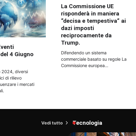
La Commissione UE
risponderà in maniera
“decisa e tempestiva” ai
dazi imposti
reciprocamente da
Trump.
Eventi
Difendendo un sistema
del 4 Giugno
commerciale basato su regole La
Commissione europea…
 2024, diversi
i di rilievo
luenzare i mercati
li.
Tecnologia
Vedi tutto