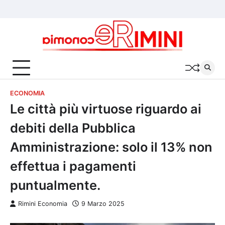
Skip
Chi
Cookie
Privacy
to
siamo
Policy
Policy
content
ECONOMIA
Le città più virtuose riguardo ai
debiti della Pubblica
Amministrazione: solo il 13% non
effettua i pagamenti
puntualmente.
Rimini Economia
9 Marzo 2025