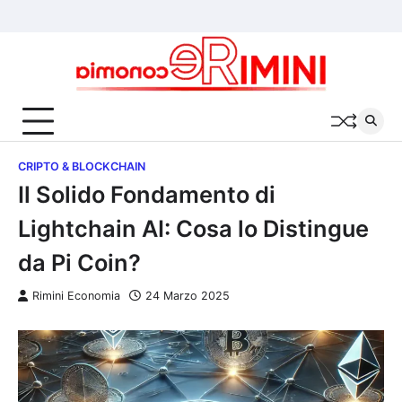
Skip
Chi
Cookie
Privacy
to
siamo
Policy
Policy
content
CRIPTO & BLOCKCHAIN
Il Solido Fondamento di
Lightchain AI: Cosa lo Distingue
da Pi Coin?
Rimini Economia
24 Marzo 2025