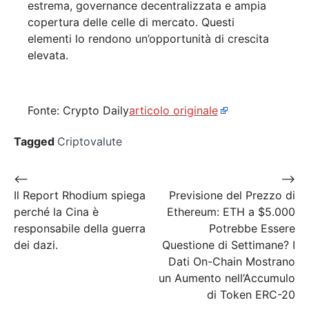
estrema, governance decentralizzata e ampia
copertura delle celle di mercato. Questi
elementi lo rendono un’opportunità di crescita
elevata.
Fonte: Crypto Daily
articolo originale
Tagged
Criptovalute
Navigazione
⟵
⟶
Il Report Rhodium spiega
Previsione del Prezzo di
articoli
perché la Cina è
Ethereum: ETH a $5.000
responsabile della guerra
Potrebbe Essere
dei dazi.
Questione di Settimane? I
Dati On-Chain Mostrano
un Aumento nell’Accumulo
di Token ERC-20