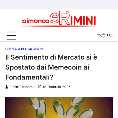
Skip
Chi
Cookie
Privacy
to
siamo
Policy
Policy
content
CRIPTO & BLOCKCHAIN
Il Sentimento di Mercato si è
Spostato dai Memecoin ai
Fondamentali?
Rimini Economia
18 Febbraio 2025