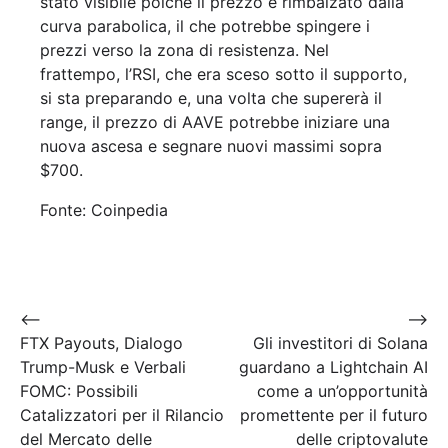
stato visibile poiché il prezzo è rimbalzato dalla
curva parabolica, il che potrebbe spingere i
prezzi verso la zona di resistenza. Nel
frattempo, l’RSI, che era sceso sotto il supporto,
si sta preparando e, una volta che supererà il
range, il prezzo di AAVE potrebbe iniziare una
nuova ascesa e segnare nuovi massimi sopra
$700.
Fonte: Coinpedia
Navigazione
⟵
⟶
FTX Payouts, Dialogo
Gli investitori di Solana
articoli
Trump-Musk e Verbali
guardano a Lightchain AI
FOMC: Possibili
come a un’opportunità
Catalizzatori per il Rilancio
promettente per il futuro
del Mercato delle
delle criptovalute