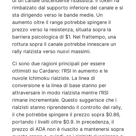
di un canale discendente ribassista. Il token ha
rimbalzato dal supporto inferiore del canale e si
sta dirigendo verso le bande medie. Un
aumento oltre il range potrebbe spingere il
prezzo verso la resistenza, situata sopra la
barriera psicologica di $1. Nel frattempo, una
rottura sopra il canale potrebbe innescare un
rally rialzista verso nuovi massimi.
Ci sono due ragioni principali per essere
ottimisti su Cardano: l’RSI in aumento e le
nuvole Ichimoku rialziste. La linea di
conversione e la linea di base stanno per
attraversare in modo rialzista mentre l’RSI
rimane incrementale. Questo suggerisce che i
rialzisti stanno riprendendo il controllo del rally,
il che potrebbe spingere il prezzo sopra $0.86,
portando i livelli oltre $0.9. In precedenza, il
prezzo di ADA non è riuscito a mantenersi sopra