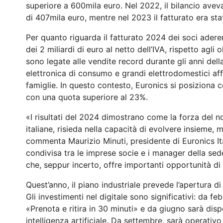
superiore a 600mila euro. Nel 2022, il bilancio aveva
di 407mila euro, mentre nel 2023 il fatturato era stat
Per quanto riguarda il fatturato 2024 dei soci aderen
dei 2 miliardi di euro al netto dell’IVA, rispetto agli
sono legate alle vendite record durante gli anni dell
elettronica di consumo e grandi elettrodomestici aff
famiglie. In questo contesto, Euronics si posiziona 
con una quota superiore al 23%.
«I risultati del 2024 dimostrano come la forza del no
italiane, risieda nella capacità di evolvere insieme, 
commenta Maurizio Minuti, presidente di Euronics Ital
condivisa tra le imprese socie e i manager della s
che, seppur incerto, offre importanti opportunità di 
Quest’anno, il piano industriale prevede l’apertura di u
Gli investimenti nel digitale sono significativi: da feb
«Prenota e ritira in 30 minuti» e da giugno sarà di
intelligenza artificiale. Da settembre, sarà operativ