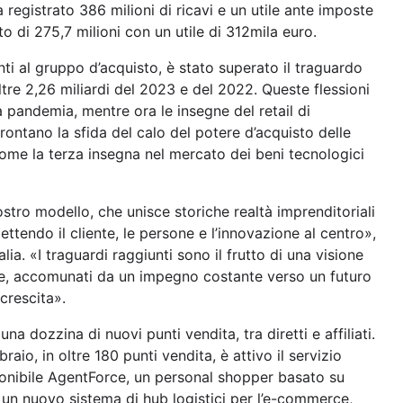
 registrato 386 milioni di ricavi e un utile ante imposte
o di 275,7 milioni con un utile di 312mila euro.
ti al gruppo d’acquisto, è stato superato il traguardo
 oltre 2,26 miliardi del 2023 e del 2022. Queste flessioni
a pandemia, mentre ora le insegne del retail di
rontano la sfida del calo del potere d’acquisto delle
come la terza insegna nel mercato dei beni tecnologici
stro modello, che unisce storiche realtà imprenditoriali
mettendo il cliente, le persone e l’innovazione al centro»,
ia. «I traguardi raggiunti sono il frutto di una visione
ede, accomunati da un impegno costante verso un futuro
crescita».
na dozzina di nuovi punti vendita, tra diretti e affiliati.
braio, in oltre 180 punti vendita, è attivo il servizio
sponibile AgentForce, un personal shopper basato su
o un nuovo sistema di hub logistici per l’e-commerce,