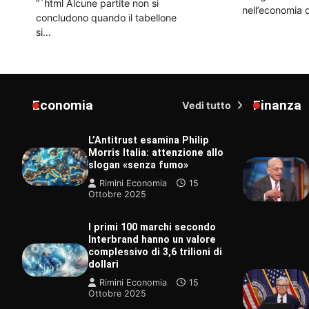
“`html Alcune partite non si
nell’economia d
concludono quando il tabellone
si…
Economia
Finanza
Vedi tutto
L’Antitrust esamina Philip
Morris Italia: attenzione allo
slogan «senza fumo»
Rimini Economia
15
Ottobre 2025
I primi 100 marchi secondo
Interbrand hanno un valore
complessivo di 3,6 trilioni di
dollari
Rimini Economia
15
Ottobre 2025