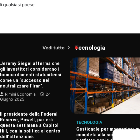
i qualsiasi paese.
Tecnologia
Vedi tutto
Jeremy Siegel afferma che
gli investitori considerano i
bombardamenti statunitensi
come un “successo nel
neutralizzare l’Iran”.
Rimini Economia
24
Giugno 2025
Il presidente della Federal
Reserve, Powell, parlerà
TECNOLOGIA
questa settimana a Capitol
Gestionale per magazzino: g
Hill, con la politica al centro
completa alla scelta del sof
dell’attenzione.