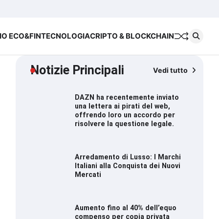
Chi
Cookie
Priva
siamo
Policy
Polic
IO ECO&FIN
TECNOLOGIA
CRIPTO & BLOCKCHAIN
Notizie Principali
Vedi tutto
DAZN ha recentemente inviato
una lettera ai pirati del web,
offrendo loro un accordo per
risolvere la questione legale.
Arredamento di Lusso: I Marchi
Italiani alla Conquista dei Nuovi
Mercati
Aumento fino al 40% dell’equo
compenso per copia privata