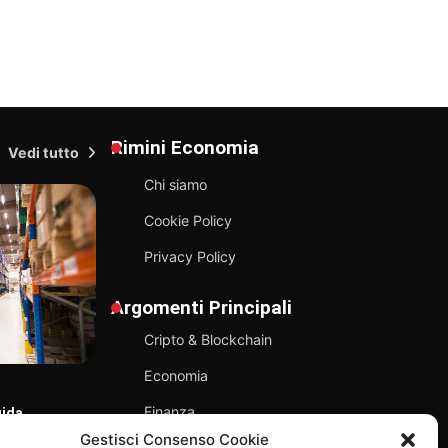
Rimini Economia
Vedi tutto
Chi siamo
Cookie Policy
Privacy Policy
Argomenti Principali
Cripto & Blockchain
Economia
Finanza
uida
TECNOLOGIA
T
tware
Gestisci Consenso Cookie
La società di navigazione giapponese
G
Sostenibilità