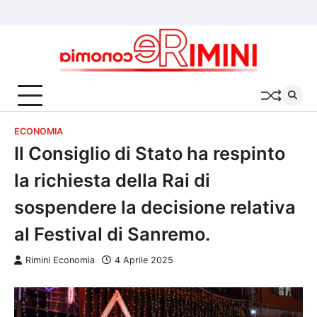
Skip
Chi
Cookie
Privacy
to
siamo
Policy
Policy
content
ECONOMIA
Il Consiglio di Stato ha respinto
la richiesta della Rai di
sospendere la decisione relativa
al Festival di Sanremo.
Rimini Economia
4 Aprile 2025