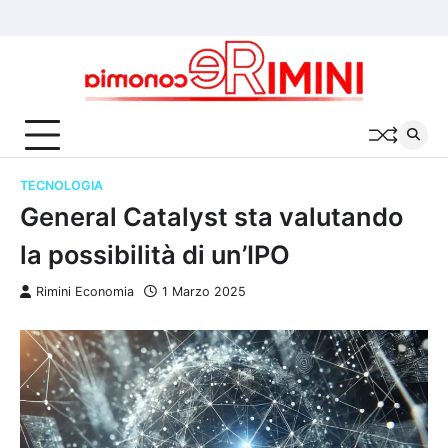
Skip
Chi
Cookie
Privacy
to
siamo
Policy
Policy
content
TECNOLOGIA
General Catalyst sta valutando
la possibilità di un’IPO
Rimini Economia
1 Marzo 2025