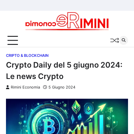
Skip
Chi
Cookie
Privacy
to
siamo
Policy
Policy
content
CRIPTO & BLOCKCHAIN
Crypto Daily del 5 giugno 2024:
Le news Crypto
Rimini Economia
5 Giugno 2024