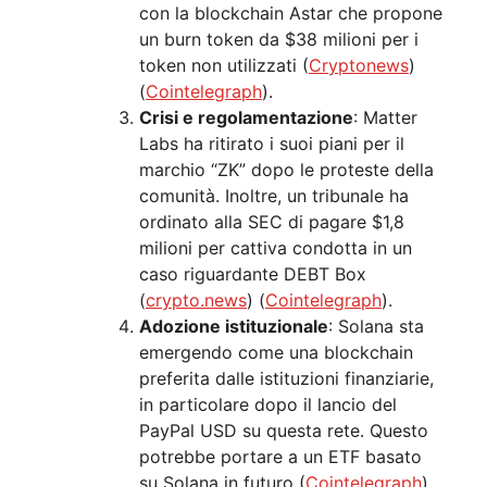
con la blockchain Astar che propone
un burn token da $38 milioni per i
token non utilizzati​ (
Cryptonews
)​​
(
Cointelegraph
)​.
Crisi e regolamentazione
: Matter
Labs ha ritirato i suoi piani per il
marchio “ZK” dopo le proteste della
comunità. Inoltre, un tribunale ha
ordinato alla SEC di pagare $1,8
milioni per cattiva condotta in un
caso riguardante DEBT Box​
(
crypto.news
)​​ (
Cointelegraph
)​.
Adozione istituzionale
: Solana sta
emergendo come una blockchain
preferita dalle istituzioni finanziarie,
in particolare dopo il lancio del
PayPal USD su questa rete. Questo
potrebbe portare a un ETF basato
su Solana in futuro​ (
Cointelegraph
)​.