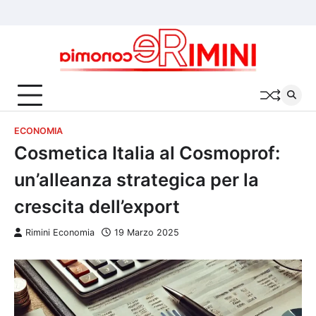
Skip
Chi
Cookie
Privacy
to
siamo
Policy
Policy
content
ECONOMIA
Cosmetica Italia al Cosmoprof:
un’alleanza strategica per la
crescita dell’export
Rimini Economia
19 Marzo 2025