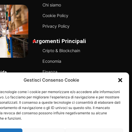
Chi siamo
Cookie Policy
Privacy Policy
Argomenti Principali
Cripto & Blockchain
Economia
Finanza
uida
TECNOLOGIA
T
tware
Gestisci Consenso Cookie
La società di navigazione giapponese
G
Sostenibilità
NYK ha acquisito Kadmos, una
d
bre 2025
 tecnologie come i cookie per memorizzare e/o accedere alle informazioni
piattaforma per il pagamento degli
Tecnologia
ivo. Lo facciamo per migliorare l'esperienza di navigazione e per mostrare
stipendi destinata ai marittimi.
onalizzati. Il consenso a queste tecnologie ci consentirà di elaborare dati
Rimini Economia
24 Giugno 2025
portamento di navigazione o gli ID univoci su questo sito. Il mancato
la revoca del consenso possono influire negativamente su alcune
che e funzioni.