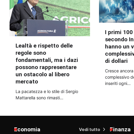
I primi 10
secondo In
Lealtà e rispetto delle
hanno un v
regole sono
complessivo
fondamentali, ma i dazi
di dollari
possono rappresentare
Cresce ancora i
un ostacolo al libero
complessivo de
mercato
inseriti ogni…
La pacatezza e lo stile di Sergio
Mattarella sono rimasti…
Economia
Finanza
Vedi tutto