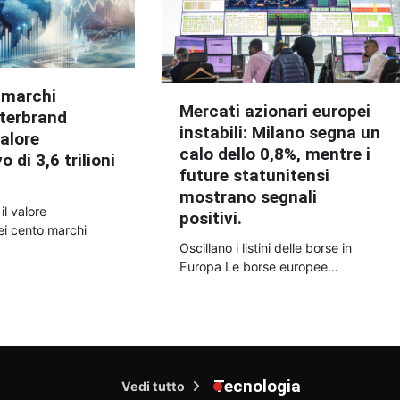
0 marchi
Mercati azionari europei
terbrand
instabili: Milano segna un
alore
calo dello 0,8%, mentre i
 di 3,6 trilioni
future statunitensi
mostrano segnali
l valore
positivi.
i cento marchi
Oscillano i listini delle borse in
Europa Le borse europee…
Tecnologia
Vedi tutto