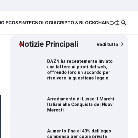
Chi
Cookie
Priva
siamo
Policy
Polic
IO ECO&FIN
TECNOLOGIA
CRIPTO & BLOCKCHAIN
Notizie Principali
Vedi tutto
DAZN ha recentemente inviato
una lettera ai pirati del web,
offrendo loro un accordo per
risolvere la questione legale.
Arredamento di Lusso: I Marchi
Italiani alla Conquista dei Nuovi
Mercati
Aumento fino al 40% dell’equo
compenso per copia privata