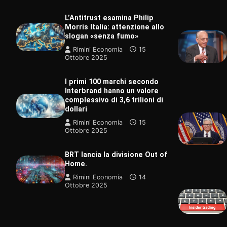
L’Antitrust esamina Philip
Morris Italia: attenzione allo
slogan «senza fumo»
Rimini Economia
15
Ottobre 2025
I primi 100 marchi secondo
Interbrand hanno un valore
complessivo di 3,6 trilioni di
dollari
Rimini Economia
15
Ottobre 2025
TECNOLOGI
BRT lancia la divisione Out of
È stato ap
Home.
gruppo san
raro al mo
Rimini Economia
14
Ottobre 2025
Rimini Ec