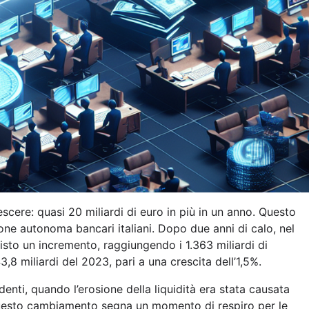
crescere: quasi 20 miliardi di euro in più in un anno. Questo
ione autonoma bancari italiani. Dopo due anni di calo, nel
visto un incremento, raggiungendo i 1.363 miliardi di
3,8 miliardi del 2023, pari a una crescita dell’1,5%.
enti, quando l’erosione della liquidità era stata causata
. Questo cambiamento segna un momento di respiro per le