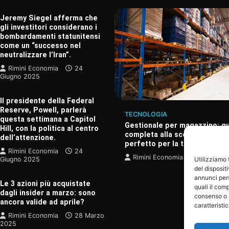
Jeremy Siegel afferma che
gli investitori considerano i
bombardamenti statunitensi
come un “successo nel
neutralizzare l’Iran”.
Rimini Economia
24
Giugno 2025
Il presidente della Federal
Reserve, Powell, parlerà
TECNOLOGIA
questa settimana a Capitol
Gestionale per magazzino: g
Hill, con la politica al centro
completa alla scelta del sof
dell’attenzione.
perfetto per la tua azienda
A
Rimini Economia
24
pena scoperto un nuovo
Rimini Economia
20 Dicem
Giugno 2025
Utilizziamo
guigno, considerato il più
del disposit
ndo.
annunci pers
Le 3 azioni più acquistate
quali il com
onomia
24 Giugno 2025
dagli insider a marzo: sono
consenso o 
ancora valide ad aprile?
caratteristi
Rimini Economia
28 Marzo
2025