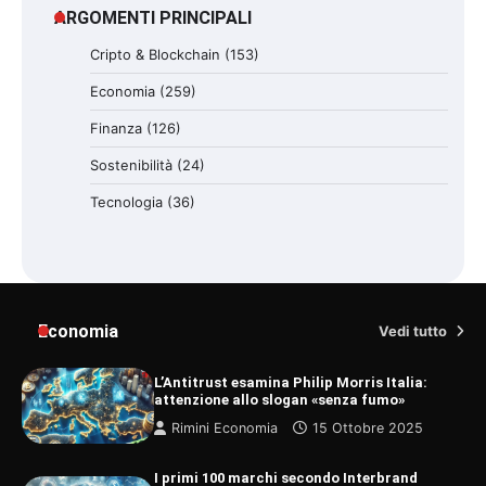
ARGOMENTI PRINCIPALI
Cripto & Blockchain
(153)
Economia
(259)
Finanza
(126)
Sostenibilità
(24)
Tecnologia
(36)
Economia
Vedi tutto
L’Antitrust esamina Philip Morris Italia:
attenzione allo slogan «senza fumo»
Rimini Economia
15 Ottobre 2025
I primi 100 marchi secondo Interbrand