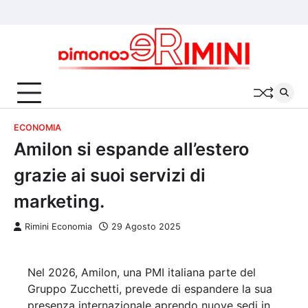
Skip
Chi
Cookie
Privacy
to
siamo
Policy
Policy
content
ECONOMIA
Amilon si espande all’estero
grazie ai suoi servizi di
marketing.
Rimini Economia
29 Agosto 2025
Nel 2026, Amilon, una PMI italiana parte del
Gruppo Zucchetti, prevede di espandere la sua
presenza internazionale aprendo nuove sedi in